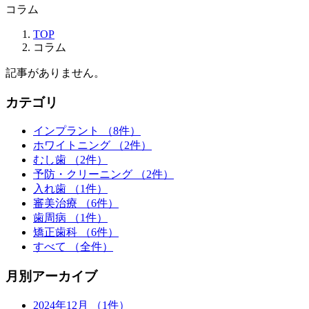
コラム
TOP
コラム
記事がありません。
カテゴリ
インプラント
（8件）
ホワイトニング
（2件）
むし歯
（2件）
予防・クリーニング
（2件）
入れ歯
（1件）
審美治療
（6件）
歯周病
（1件）
矯正歯科
（6件）
すべて
（全件）
月別アーカイブ
2024年12月
（1件）