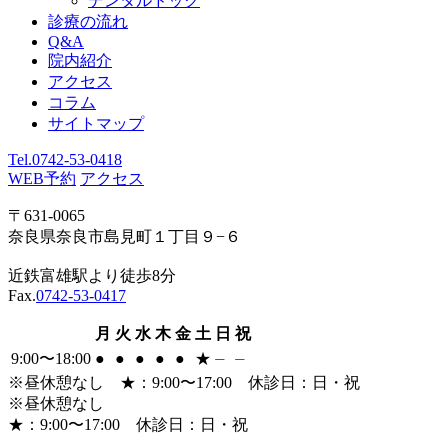
デンタルドック
診療の流れ
Q&A
院内紹介
アクセス
コラム
サイトマップ
Tel.
0742-53-0418
WEB予約
アクセス
〒631-0065
奈良県奈良市島見町１丁目９−６
近鉄富雄駅より徒歩8分
Fax.
0742-53-0417
月
火
水
木
金
土
日
祝
9:00〜18:00
●
●
●
●
●
★
⏤
⏤
※昼休憩なし
★
：9:00〜17:00 休診日：日・祝
※昼休憩なし
★
：9:00〜17:00 休診日：日・祝