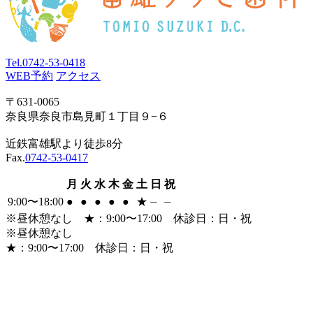
Tel.
0742-53-0418
WEB予約
アクセス
〒631-0065
奈良県奈良市島見町１丁目９−６
近鉄富雄駅より徒歩8分
Fax.
0742-53-0417
月
火
水
木
金
土
日
祝
9:00〜18:00
●
●
●
●
●
★
⏤
⏤
※昼休憩なし
★
：9:00〜17:00 休診日：日・祝
※昼休憩なし
★
：9:00〜17:00 休診日：日・祝