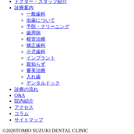
ドクター・スタッフ紹介
診療案内
一般歯科
虫歯について
予防・クリーニング
歯周病
根管治療
矯正歯科
小児歯科
インプラント
親知らず
審美治療
入れ歯
デンタルドック
診療の流れ
Q&A
院内紹介
アクセス
コラム
サイトマップ
©2026TOMIO SUZUKI DENTAL CLINIC