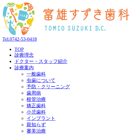
Tel.
0742-53-0418
TOP
診療理念
ドクター・スタッフ紹介
診療案内
一般歯科
虫歯について
予防・クリーニング
歯周病
根管治療
矯正歯科
小児歯科
インプラント
親知らず
審美治療