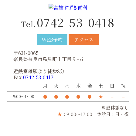
0742-53-0418
Tel.
WEB予約
アクセス
〒631-0065
奈良県奈良市島見町１丁目９−６
近鉄富雄駅より徒歩8分
Fax.
0742-53-0417
月
火
水
木
金
土
日
祝
●
●
●
●
●
★
⏤
⏤
9:00〜18:00
※昼休憩なし
★
：9:00〜17:00 休診日：日・祝