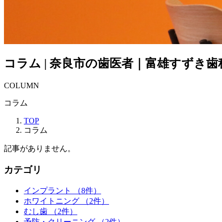
コラム | 奈良市の歯医者｜富雄すずき歯
COLUMN
コラム
TOP
コラム
記事がありません。
カテゴリ
インプラント
（8件）
ホワイトニング
（2件）
むし歯
（2件）
予防・クリーニング
（2件）