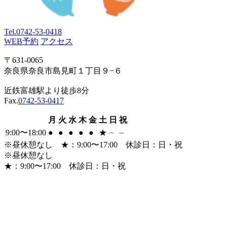
Tel.
0742-53-0418
WEB予約
アクセス
〒631-0065
奈良県奈良市島見町１丁目９−６
近鉄富雄駅より徒歩8分
Fax.
0742-53-0417
月
火
水
木
金
土
日
祝
9:00〜18:00
●
●
●
●
●
★
⏤
⏤
※昼休憩なし
★
：9:00〜17:00 休診日：日・祝
※昼休憩なし
★
：9:00〜17:00 休診日：日・祝