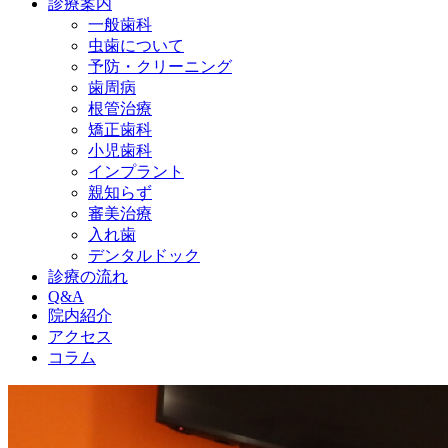
診療案内
一般歯科
虫歯について
予防・クリーニング
歯周病
根管治療
矯正歯科
小児歯科
インプラント
親知らず
審美治療
入れ歯
デンタルドック
診療の流れ
Q&A
院内紹介
アクセス
コラム